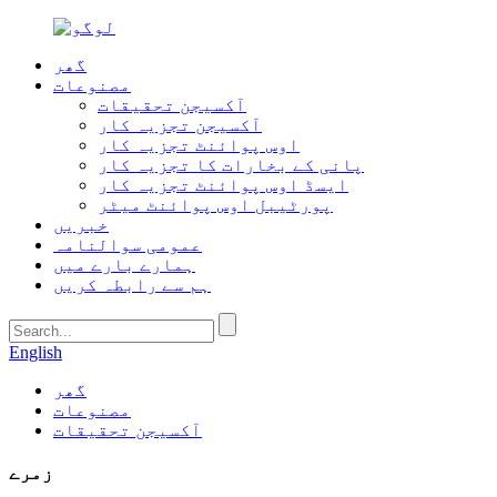
گھر
مصنوعات
آکسیجن تحقیقات
آکسیجن تجزیہ کار
اوس پوائنٹ تجزیہ کار
پانی کے بخارات کا تجزیہ کار
ایسڈ اوس پوائنٹ تجزیہ کار
پورٹیبل اوس پوائنٹ میٹر
خبریں
عمومی سوالنامہ
ہمارے بارے میں
ہم سے رابطہ کریں
English
گھر
مصنوعات
آکسیجن تحقیقات
زمرے