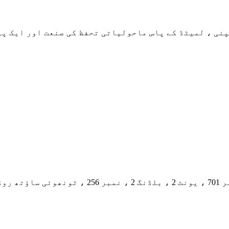
نی ، لمیٹڈ کے پاس ماحولیاتی تحفظ کی صنعت اور ایک پی
نگیانگ ضلع ، چینگدو سٹی ، صوبہ سچوان ، چین