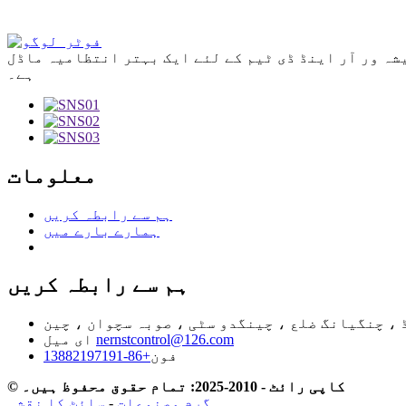
شہ ور آر اینڈ ڈی ٹیم کے لئے ایک بہتر انتظامیہ ماڈل
ہے۔
معلومات
ہم سے رابطہ کریں
ہمارے بارے میں
ہم سے رابطہ کریں
nernstcontrol@126.com
ای میل
فون
+86-13882197191
© کاپی رائٹ - 2010-2025: تمام حقوق محفوظ ہیں۔
گرم مصنوعات
-
سائٹ کا نقشہ