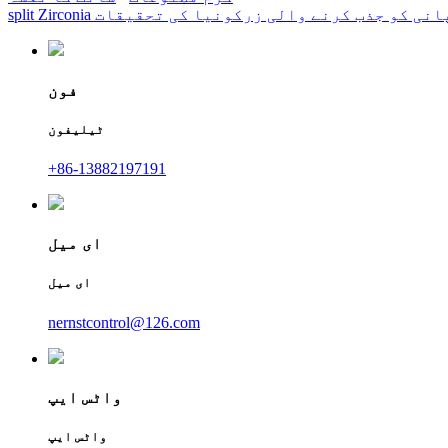
انی کو جذب کرنے والی زرکونیا کی تحقیقات
فون
ٹیلیفون
+86-13882197191
ای میل
ای میل
nernstcontrol@126.com
واٹس ایپ
واٹس ایپ