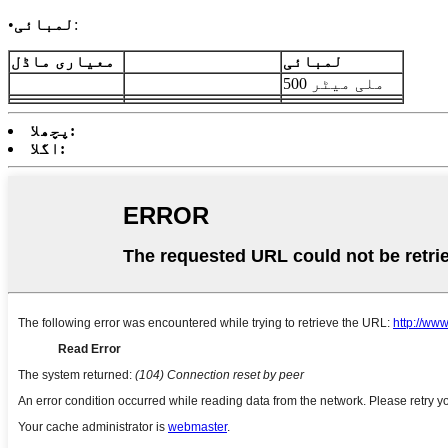
:
لمبائی
•
لمبائی
معیاری ماڈل
500 ملی میٹر
پچھلا:
اگلا: