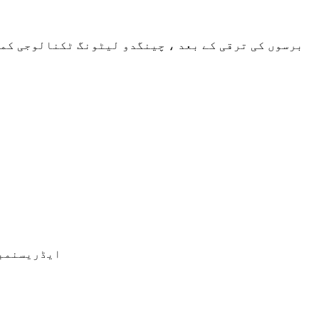
برسوں کی ترقی کے بعد ، چینگدو لیٹونگ ٹکنالوجی کمپ
ایڈریس
نمبر 701 ، یونٹ 2 ، بلڈنگ 2 ، نمبر 256 ، ٹونھوئی ساؤتھ روڈ ، چ