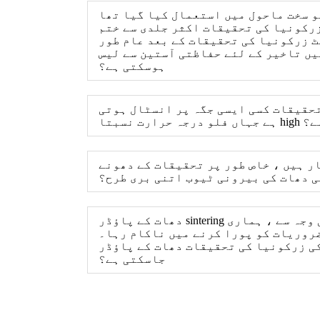
و سخت ماحول میں استعمال کیا گیا تھا
زرکونیا کی تحقیقات اکثر جلدی سے ختم
ٹ زرکونیا کی تحقیقات کے بعد عام طور
یں تاخیر کے لئے حفاظتی آستین سے لیس
ہوسکتی ہے؟
تحقیقات کسی ایسی جگہ پر انسٹال ہوتی
 ہے؟
ر ہیں ، خاص طور پر تحقیقات کے دھونے
ی دھات کی بیرونی ٹیوب اتنی بری طرح؟
دھات کے پاؤڈر sintering بھٹی میں بھٹی کے درجہ حرارت اور مائکرو آکسیجن پیمائش کے لئے درکار اعلی درستگی کی وجہ سے ، ہماری
ضروریات کو پورا کرنے میں ناکام رہا۔
ات کے پاؤڈر sintering بھٹی میں آکسیجن کی پیمائش کے لئے استعمال کی
جاسکتی ہے؟