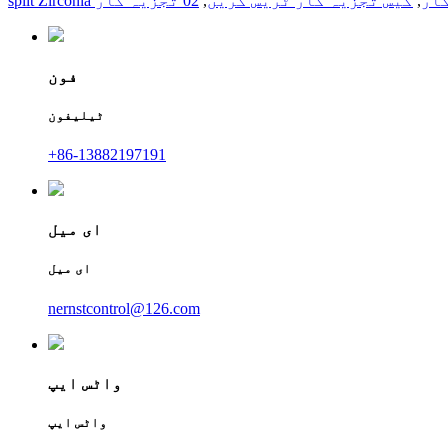
ار
,
گیس تجزیہ کار ٹریس کریں
,
02 تجزیہ کار
فون
ٹیلیفون
+86-13882197191
ای میل
ای میل
nernstcontrol@126.com
واٹس ایپ
واٹس ایپ