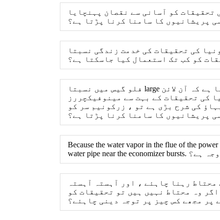
ی تحقیقات کو آسانی سے نقصان پہنچایا
سی پریشانیوں کا سامنا کرنا پڑتا ہے؟
ت زندگی نسبتا short مختصر ہوتی ہے ، اور بہتر افراد عام طور پر صرف 1 سال ہوتے ہیں۔
ات کو کب تک استعمال کیا جاسکتا ہے؟
فلو گیس میں نسبتا large بڑی دھول کی وجہ سے ، زرکونیا کی تحقیقات اکثر مسدود ہوجاتی ہیں ، اور اکثر یہ پایا جاتا ہے کہ آن لائن
یا کی تحقیقات کے بہت سے مینوفیکچررز
ہاؤ کی شرح بڑی ہے تو ، زرکونیم سر کو
ی پریشانیوں کا سامنا کرنا پڑتا ہے؟
Because the water vapor in the flue of the power 
ی کیا وجہ ہے؟
 محتاط رہنا چاہئے ، اور آہستہ آہستہ
اگر وہ محتاط نہیں ہیں تو تحقیقات کو
پر مجھے کس چیز پر توجہ دینی چاہئے؟