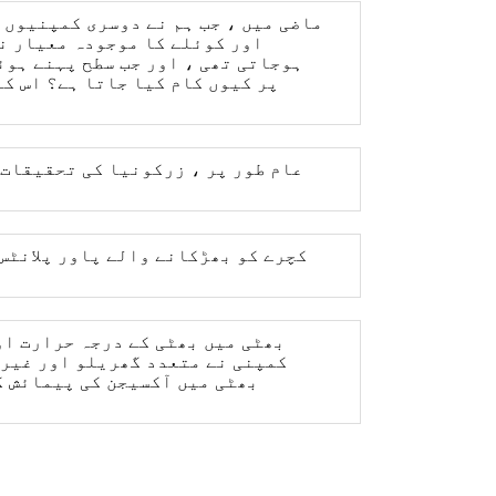
ماضی میں ، جب ہم نے دوسری کمپنیوں 
اور کوئلے کا موجودہ معیار نس
ہوجاتی تھی ، اور جب سطح پہنے ہوئ
پر کیوں کام کیا جاتا ہے؟ اس کے
عام طور پر ، زرکونیا کی تحقیقات 
کچرے کو بھڑکانے والے پاور پلانٹس
کمپنی نے متعدد گھریلو اور غیر 