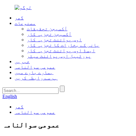
گھر
مصنوعات
آکسیجن تحقیقات
آکسیجن تجزیہ کار
اوس پوائنٹ تجزیہ کار
پانی کے بخارات کا تجزیہ کار
ایسڈ اوس پوائنٹ تجزیہ کار
پورٹیبل اوس پوائنٹ میٹر
خبریں
عمومی سوالنامہ
ہمارے بارے میں
ہم سے رابطہ کریں
English
گھر
عمومی سوالنامہ
عمومی سوالنامہ