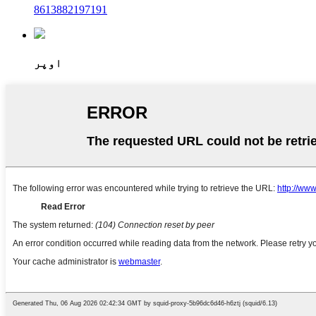
8613882197191
اوپر