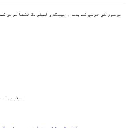
برسوں کی ترقی کے بعد ، چینگدو لیٹونگ ٹکنالوجی کمپ
ایڈریس
نمبر 701 ، یونٹ 2 ، بلڈنگ 2 ، نمبر 256 ، ٹونھوئی ساؤتھ روڈ ، چ