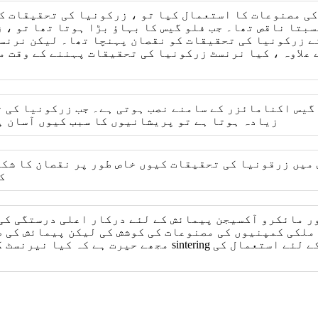
کی مصنوعات کا استعمال کیا تو ، زرکونیا کی تحقیقات ک
بتا ناقص تھا۔ جب فلو گیس کا بہاؤ بڑا ہوتا تھا تو ، 
ے زرکونیا کی تحقیقات کو نقصان پہنچا تھا۔ لیکن نرنس
 علاوہ ، کیا نرنسٹ زرکونیا کی تحقیقات پہننے کے وقت م
گیس اکنامائزر کے سامنے نصب ہوتی ہے۔ جب زرکونیا کی 
ہے جہاں فلو درجہ حرارت نسبتا high زیادہ ہوتا ہے تو پریشانیوں کا سبب کیوں آسان
 میں زرقونیا کی تحقیقات کیوں خاص طور پر نقصان کا شکا
ک
ملکی کمپنیوں کی مصنوعات کی کوشش کی لیکن پیمائش کی 
مجھے حیرت ہے کہ کیا نیرنسٹ کی زرکونیا کی تحقیقات دھ