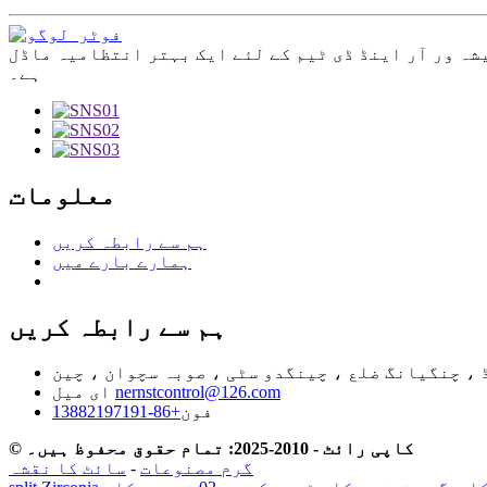
شہ ور آر اینڈ ڈی ٹیم کے لئے ایک بہتر انتظامیہ ماڈل
ہے۔
معلومات
ہم سے رابطہ کریں
ہمارے بارے میں
ہم سے رابطہ کریں
nernstcontrol@126.com
ای میل
فون
+86-13882197191
© کاپی رائٹ - 2010-2025: تمام حقوق محفوظ ہیں۔
گرم مصنوعات
-
سائٹ کا نقشہ