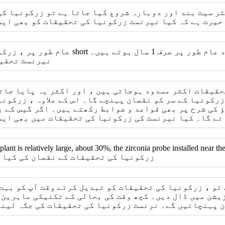
ر سیٹ بند اور دوبارہ شروع کیا جاتا ہے تو زرکونیا ک
حیرت ہے کہ کیا نیرنسٹ زرکونیا کی تحقیقات کو بھی ای
عام طور پر ، زرکونیا کی تحقیقات کی خدم
نیرنسٹ تحقیق
رکونیا کے سر کو نقصان پہنچے گا۔ اس کے علاوہ ، زرکون
 کی شرح پر بھی قواعد و ضوابط رکھتے ہیں۔ اگر گیس کے ب
ئے گا۔ کیا نیرنسٹ کی زرکونیا کی تحقیقات میں بھی ایس
plant is relatively large, about 30%, the zirconia probe installed near t
water pipe near the economizer bursts. زرکونیا کی تحقیقات کے نقصان ک
 تو ، زرکونیا کی تحقیقات کو تبدیل کرتے وقت آپ کو بہت
یشن میں ڈال دیں۔ کچھ وقت کی بحالی کے تکنیکی ماہرین 
 پہنچائیں گے۔ نرنسٹ زرکونیا کی تحقیقات کی جگہ لینے 