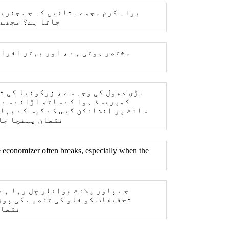
براہ کرم مجھے بتائیں کہ جب جنریٹ
جاتا ہے؟ مجھے 
کمپریسڈ ہوا کے ساتھ اڑانے سے ز
سائٹ پر انشانکن گیس کے گیس کے بہاؤ
نقصان پہنچا جا
he economizer often breaks, especially when the
جب پاور پلانٹ بوائلر چل رہا ہے
تحقیقات کو فلو کی تنصیب کی پوز
نقصان