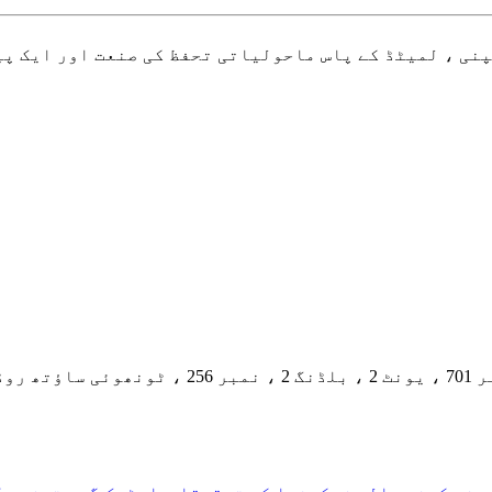
نی ، لمیٹڈ کے پاس ماحولیاتی تحفظ کی صنعت اور ایک پی
نگیانگ ضلع ، چینگدو سٹی ، صوبہ سچوان ، چین